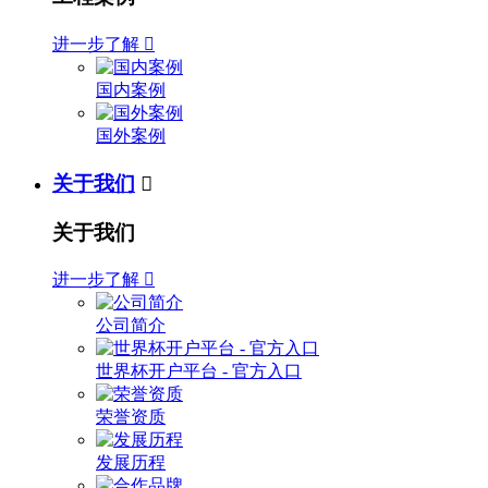
进一步了解

国内案例
国外案例
关于我们

关于我们
进一步了解

公司简介
世界杯开户平台 - 官方入口
荣誉资质
发展历程