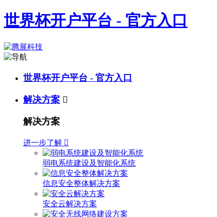
世界杯开户平台 - 官方入口
世界杯开户平台 - 官方入口
解决方案

解决方案
进一步了解

弱电系统建设及智能化系统
信息安全整体解决方案
安全云解决方案