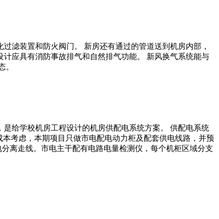
过滤装置和防火阀门。 新房还有通过的管道送到机房内部，
设计应具有消防事故排气和自然排气功能。 新风换气系统能与
态。
是给学校机房工程设计的机房供配电系统方案。 供配电系统
成本考虑，本期项目只做市电配电动力柜及配套供电线路，并预
电分离走线。市电主干配有电路电量检测仪，每个机柜区域分支