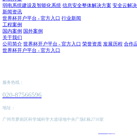
弱电系统建设及智能化系统
信息安全整体解决方案
安全云解决
新闻资讯
世界杯开户平台 - 官方入口
行业新闻
工程案例
国内案例
国外案例
关于我们
公司简介
世界杯开户平台 - 官方入口
荣誉资质
发展历程
合作
世界杯开户平台 - 官方入口
世界杯开户平台 - 官方入口
服务热线：
020-87566596
地址：
广州市萝岗区科学城科学大道绿地中央广场E栋2716室
版权所有：世界杯开户平台 - 官方入口
SEO标签