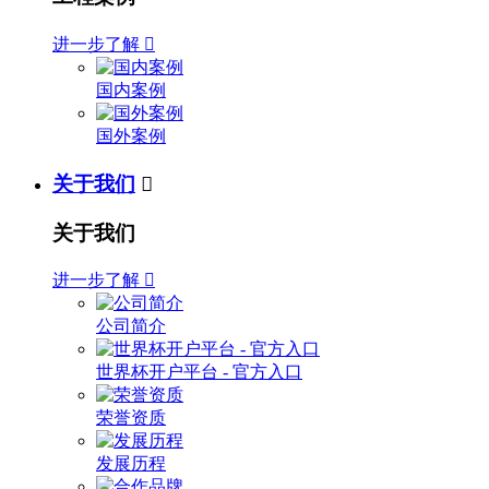
进一步了解

国内案例
国外案例
关于我们

关于我们
进一步了解

公司简介
世界杯开户平台 - 官方入口
荣誉资质
发展历程