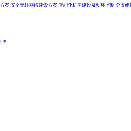
方案
安全无线网络建设方案
智能化机房建设及动环监测
分支组
品牌