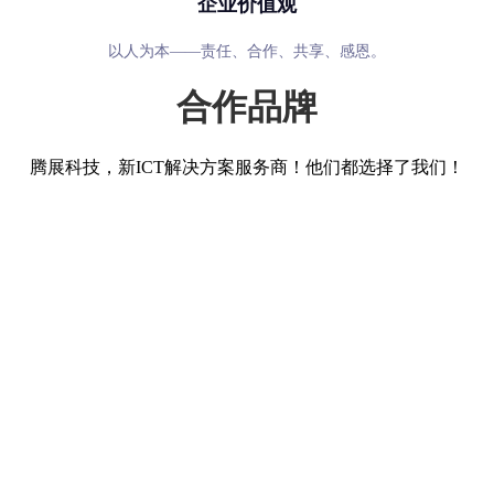
企业价值观
以人为本——责任、合作、共享、感恩。
合作品牌
腾展科技，新ICT解决方案服务商！他们都选择了我们！