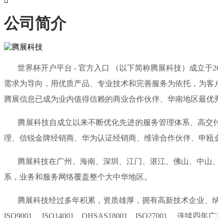

公司简介
世界杯开户平台 - 官方入口 （以下简称腾展科技）成立于
需求为导向，用优质产品、专业技术和完善服务为依托，为客
腾展信息已成为业内值得信赖的商业合作伙伴、华南地区最优
腾展科技自成立以来不断优化先进的服务管理体系、高交付能
理、信锐金牌经销商、华为认证经销商、维谛合作伙伴、申瓯
腾展科技在广州、海南、深圳、江门、湛江、佛山、中山、惠
系，业务和服务网络覆盖整个大中华地区。
腾展科技经过多年积累，资质雄厚，拥有高新技术企业、纳税
ISO9001、 ISO14001、OHSAS18001、ISO270