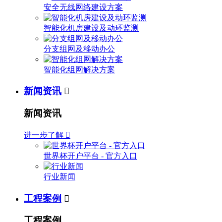
安全无线网络建设方案
智能化机房建设及动环监测
分支组网及移动办公
智能化组网解决方案
新闻资讯

新闻资讯
进一步了解

世界杯开户平台 - 官方入口
行业新闻
工程案例

工程案例