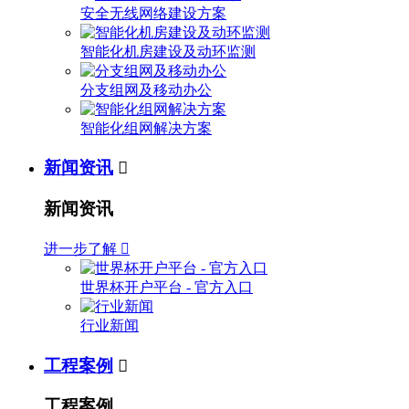
安全无线网络建设方案
智能化机房建设及动环监测
分支组网及移动办公
智能化组网解决方案
新闻资讯

新闻资讯
进一步了解

世界杯开户平台 - 官方入口
行业新闻
工程案例

工程案例