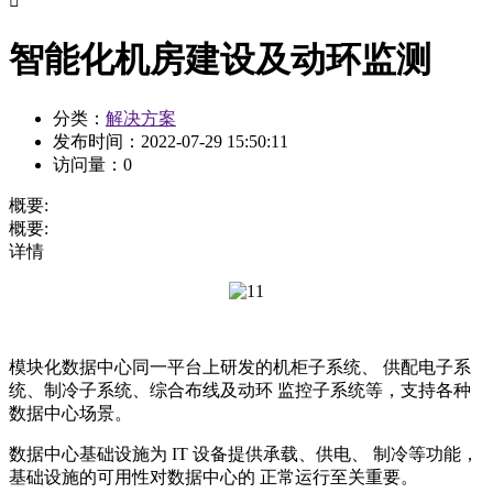

智能化机房建设及动环监测
分类：
解决方案
发布时间：
2022-07-29 15:50:11
访问量：
0
概要:
概要:
详情
模块化数据中心同一平台上研发的机柜子系统、 供配电子系
统、制冷子系统、综合布线及动环 监控子系统等，支持各种
数据中心场景。
数据中心基础设施为 IT 设备提供承载、供电、 制冷等功能，
基础设施的可用性对数据中心的 正常运行至关重要。