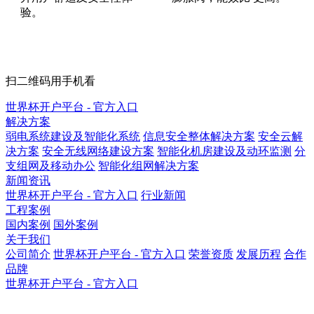
验。
扫二维码用手机看
世界杯开户平台 - 官方入口
解决方案
弱电系统建设及智能化系统
信息安全整体解决方案
安全云解
决方案
安全无线网络建设方案
智能化机房建设及动环监测
分
支组网及移动办公
智能化组网解决方案
新闻资讯
世界杯开户平台 - 官方入口
行业新闻
工程案例
国内案例
国外案例
关于我们
公司简介
世界杯开户平台 - 官方入口
荣誉资质
发展历程
合作
品牌
世界杯开户平台 - 官方入口